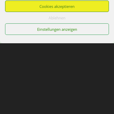
Cookies akzeptieren
Ablehnen
Über uns
Einstellungen anzeigen
Kontakt
HUSSL GMBH
St. Gertraudi 71
6235 Reith im Alpbachtal
Tel: +43 5337 66088
E-Mail:
info@hussl.com
Öffnungszeiten:
Montag – Donnerstag: 8:00 – 12:00 Uhr & 13:00 –
17:00 Uhr
Freitag: 8:00 – 12:00 Uhr
Termin nach Vereinbarung