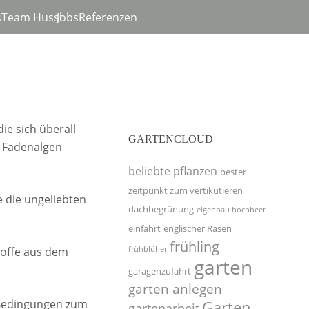
s
Team Hussl
Jobs
Referenzen
ie sich überall
GARTENCLOUD
e Fadenalgen
beliebte pflanzen
bester
zeitpunkt zum vertikutieren
e die ungeliebten
dachbegrünung
eigenbau hochbeet
einfahrt
englischer Rasen
frühling
stoffe aus dem
frühblüher
garten
garagenzufahrt
garten anlegen
e Bedingungen zum
Garten
gartenarbeit