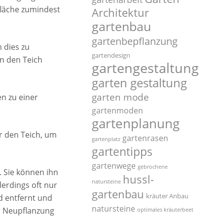
fläche zumindest
Architektur
gartenbau
gartenbepflanzung
 dies zu
gartendesign
n den Teich
gartengestaltung
garten gestaltung
garten mode
en zu einer
gartenmoden
gartenplanung
er den Teich, um
gartenrasen
gartenplatz
gartentipps
gartenwege
gebrochene
. Sie können ihn
hussl-
natursteine
lerdings oft nur
gartenbau
kräuter Anbau
d entfernt und
natursteine
er Neupflanzung
optimales kräuterbeet