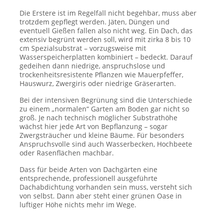
Die Erstere ist im Regelfall nicht begehbar, muss aber
trotzdem gepflegt werden. Jäten, Düngen und
eventuell Gießen fallen also nicht weg. Ein Dach, das
extensiv begrünt werden soll, wird mit zirka 8 bis 10
cm Spezialsubstrat – vorzugsweise mit
Wasserspeicherplatten kombiniert – bedeckt. Darauf
gedeihen dann niedrige, anspruchslose und
trockenheitsresistente Pflanzen wie Mauerpfeffer,
Hauswurz, Zwergiris oder niedrige Gräserarten.
Bei der intensiven Begrünung sind die Unterschiede
zu einem „normalen“ Garten am Boden gar nicht so
groß. Je nach technisch möglicher Substrathöhe
wächst hier jede Art von Bepflanzung – sogar
Zwergsträucher und kleine Bäume. Für besonders
Anspruchsvolle sind auch Wasserbecken, Hochbeete
oder Rasenflächen machbar.
Dass für beide Arten von Dachgärten eine
entsprechende, professionell ausgeführte
Dachabdichtung vorhanden sein muss, versteht sich
von selbst. Dann aber steht einer grünen Oase in
luftiger Höhe nichts mehr im Wege.