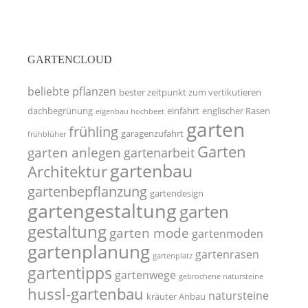
GARTENCLOUD
beliebte pflanzen
bester zeitpunkt zum vertikutieren
dachbegrünung
einfahrt
englischer Rasen
eigenbau hochbeet
garten
frühling
garagenzufahrt
frühblüher
Garten
garten anlegen
gartenarbeit
gartenbau
Architektur
gartenbepflanzung
gartendesign
gartengestaltung
garten
gestaltung
garten mode
gartenmoden
gartenplanung
gartenrasen
gartenplatz
gartentipps
gartenwege
gebrochene natursteine
hussl-gartenbau
natursteine
kräuter Anbau