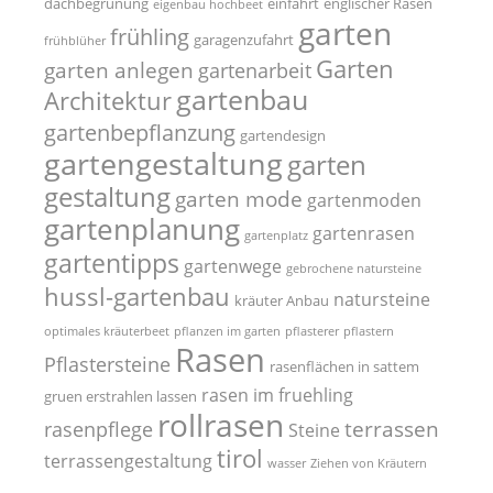
dachbegrünung
einfahrt
englischer Rasen
eigenbau hochbeet
garten
frühling
garagenzufahrt
frühblüher
Garten
garten anlegen
gartenarbeit
gartenbau
Architektur
gartenbepflanzung
gartendesign
gartengestaltung
garten
gestaltung
garten mode
gartenmoden
gartenplanung
gartenrasen
gartenplatz
gartentipps
gartenwege
gebrochene natursteine
hussl-gartenbau
natursteine
kräuter Anbau
optimales kräuterbeet
pflanzen im garten
pflasterer
pflastern
Rasen
Pflastersteine
rasenflächen in sattem
rasen im fruehling
gruen erstrahlen lassen
rollrasen
terrassen
rasenpflege
Steine
tirol
terrassengestaltung
wasser
Ziehen von Kräutern