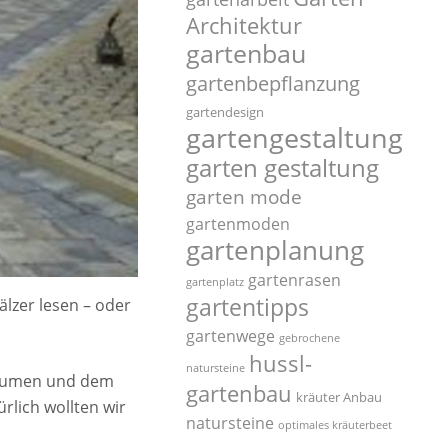
Architektur
gartenbau
gartenbepflanzung
gartendesign
gartengestaltung
garten gestaltung
garten mode
gartenmoden
gartenplanung
gartenrasen
gartenplatz
gartentipps
lzer lesen – oder
gartenwege
gebrochene
hussl-
natursteine
nräumen und dem
gartenbau
kräuter Anbau
rlich wollten wir
natursteine
optimales kräuterbeet