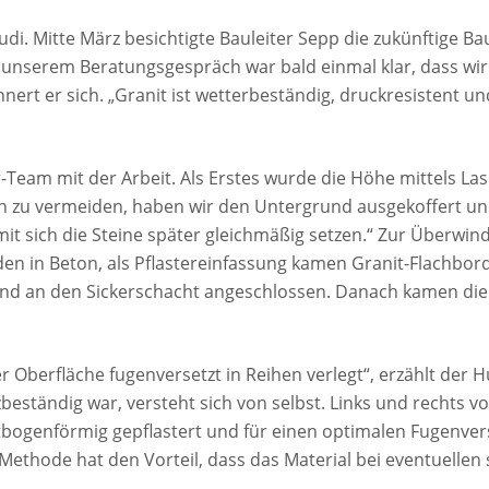
udi. Mitte März besichtigte Bauleiter Sepp die zukünftige Ba
 unserem Beratungsgespräch war bald einmal klar, dass wir
ert er sich. „Granit ist wetterbeständig, druckresistent un
-Team mit der Arbeit. Als Erstes wurde die Höhe mittels Lase
zu vermeiden, haben wir den Untergrund ausgekoffert und 
it sich die Steine später gleichmäßig setzen.“ Zur Überwin
den in Beton, als Pflastereinfassung kamen Granit-Flachbor
und an den Sickerschacht angeschlossen. Danach kamen die 
 Oberfläche fugenversetzt in Reihen verlegt“, erzählt der Hu
eständig war, versteht sich von selbst. Links und rechts v
bogenförmig gepflastert und für einen optimalen Fugenver
Methode hat den Vorteil, dass das Material bei eventuellen