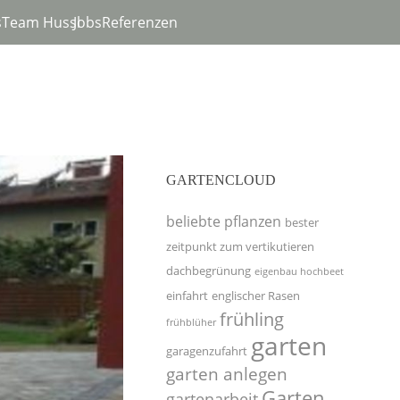
s
Team Hussl
Jobs
Referenzen
GARTENCLOUD
beliebte pflanzen
bester
zeitpunkt zum vertikutieren
dachbegrünung
eigenbau hochbeet
einfahrt
englischer Rasen
frühling
frühblüher
garten
garagenzufahrt
garten anlegen
Garten
gartenarbeit