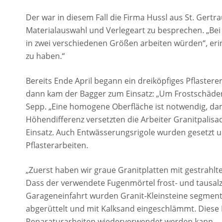
Der war in diesem Fall die Firma Hussl aus St. Gertra
Materialauswahl und Verlegeart zu besprechen. „Bei
in zwei verschiedenen Größen arbeiten würden“, erinn
zu haben.“
Bereits Ende April begann ein dreiköpfiges Pflasterer
dann kam der Bagger zum Einsatz: „Um Frostschäden 
Sepp. „Eine homogene Oberfläche ist notwendig, dam
Höhendifferenz versetzten die Arbeiter Granitpalisa
Einsatz. Auch Entwässerungsrigole wurden gesetzt 
Pflasterarbeiten.
„Zuerst haben wir graue Granitplatten mit gestrahlter
Dass der verwendete Fugenmörtel frost- und tausalzb
Garageneinfahrt wurden Granit-Kleinsteine segment
abgerüttelt und mit Kalksand eingeschlämmt. Diese 
Reparaturarbeiten wiederverwendet werden kann.