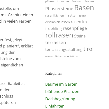
pflanzen im garten
pflasterer
pflastern
Rasen
Pflastersteine
ustelle, um
 mit Granitsteinen
rasenflächen in sattem gruen
d in vielen Farben
rasen im
erstrahlen lassen
rasenpflege
fruehling
rollrasen
Steine
r festgelegt,
terrassen
planiert“, erklärt
tirol
terrassengestaltung
dung der
wasser
Ziehen von Kräutern
dsteine zum
eigentlichen
Kategorien
ssl-Bauleiter.
Bäume im Garten
on der
blühende Pflanzen
schluss
Dachbegrünung
 späteren
Einfahrten