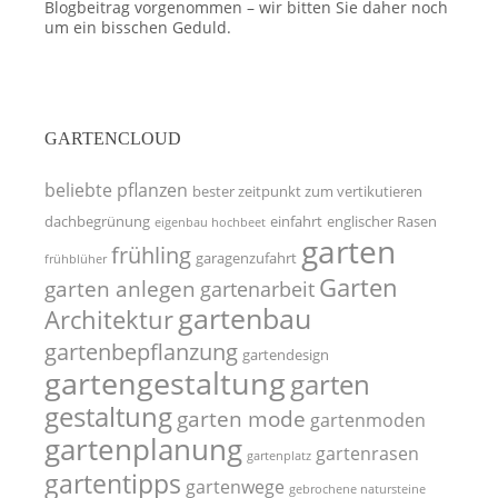
Blogbeitrag vorgenommen – wir bitten Sie daher noch
um ein bisschen Geduld.
GARTENCLOUD
beliebte pflanzen
bester zeitpunkt zum vertikutieren
dachbegrünung
einfahrt
englischer Rasen
eigenbau hochbeet
garten
frühling
garagenzufahrt
frühblüher
Garten
garten anlegen
gartenarbeit
gartenbau
Architektur
gartenbepflanzung
gartendesign
gartengestaltung
garten
gestaltung
garten mode
gartenmoden
gartenplanung
gartenrasen
gartenplatz
gartentipps
gartenwege
gebrochene natursteine