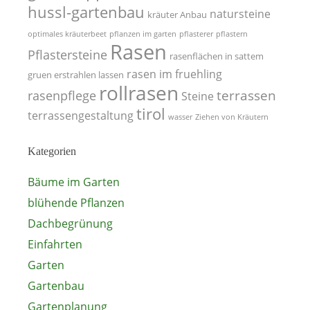
hussl-gartenbau
natursteine
kräuter Anbau
optimales kräuterbeet
pflanzen im garten
pflasterer
pflastern
Rasen
Pflastersteine
rasenflächen in sattem
rasen im fruehling
gruen erstrahlen lassen
rollrasen
terrassen
rasenpflege
Steine
tirol
terrassengestaltung
wasser
Ziehen von Kräutern
Kategorien
Bäume im Garten
blühende Pflanzen
Dachbegrünung
Einfahrten
Garten
Gartenbau
Gartenplanung