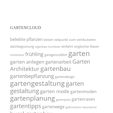
GARTENCLOUD
beliebte pflanzen
bester zeitpunkt zum vertikutieren
dachbegrünung
einfahrt
englischer Rasen
eigenbau hochbeet
garten
frühling
garagenzufahrt
frühblüher
Garten
garten anlegen
gartenarbeit
gartenbau
Architektur
gartenbepflanzung
gartendesign
gartengestaltung
garten
gestaltung
garten mode
gartenmoden
gartenplanung
gartenrasen
gartenplatz
gartentipps
gartenwege
gebrochene natursteine