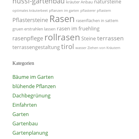
hussl-gartenbau
natursteine
kräuter Anbau
optimales kräuterbeet
pflanzen im garten
pflasterer
pflastern
Rasen
Pflastersteine
rasenflächen in sattem
rasen im fruehling
gruen erstrahlen lassen
rollrasen
terrassen
rasenpflege
Steine
tirol
terrassengestaltung
wasser
Ziehen von Kräutern
Kategorien
Bäume im Garten
blühende Pflanzen
Dachbegrünung
Einfahrten
Garten
Gartenbau
Gartenplanung