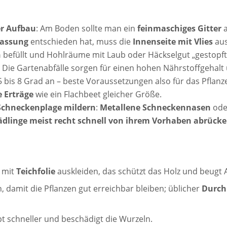
r Aufbau
: Am Boden sollte man ein
feinmaschiges Gitter
a
fassung
entschieden hat, muss die
Innenseite mit Vlies
aus
n
befüllt und Hohlräume mit Laub oder Häckselgut „gestopft
Die Gartenabfälle sorgen für einen hohen Nährstoffgehalt
bis 8 Grad an – beste Voraussetzungen also für das Pflan
e Erträge
wie ein Flachbeet gleicher Größe.
Schneckenplage mildern
:
Metallene Schneckennasen
ode
ädlinge meist recht schnell von ihrem Vorhaben abrücke
 mit
Teichfolie
auskleiden, das schützt das Holz und beugt 
, damit die Pflanzen gut erreichbar bleiben; üblicher
Durch
pt schneller und beschädigt die Wurzeln.