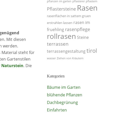
pflanzen im garten
pflasterer
pflastern
Rasen
Pflastersteine
rasenflächen in sattem gruen
rasen im
erstrahlen lassen
rasenpflege
fruehling
genügend
rollrasen
Steine
n. Mit diesen
terrassen
en werden.
tirol
terrassengestaltung
s Material steht für
sten Gartenstilen
wasser
Ziehen von Kräutern
 Naturstein
. Die
Kategorien
Bäume im Garten
blühende Pflanzen
Dachbegrünung
Einfahrten