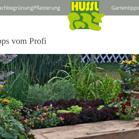
achbegrünung
Pflasterung
Gartentipp
pps vom Profi