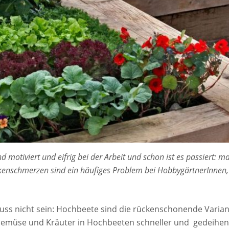
d motiviert und eifrig bei der Arbeit und schon ist es passiert: m
kenschmerzen sind ein häufiges Problem bei HobbygärtnerInnen, 
s nicht sein: Hochbeete sind die rückenschonende Varian
emüse und Kräuter in Hochbeeten schneller und gedeihen 