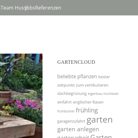
s
Team Hussl
Jobs
Referenzen
GARTENCLOUD
beliebte pflanzen
bester
zeitpunkt zum vertikutieren
dachbegrünung
eigenbau hochbeet
einfahrt
englischer Rasen
frühling
frühblüher
garten
garagenzufahrt
garten anlegen
Garten
gartenarbeit