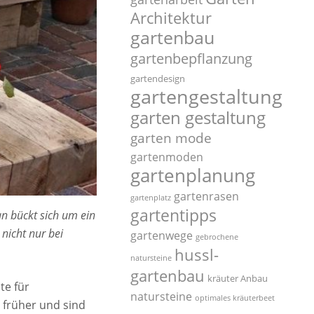
Architektur
gartenbau
gartenbepflanzung
gartendesign
gartengestaltung
garten gestaltung
garten mode
gartenmoden
gartenplanung
gartenrasen
gartenplatz
gartentipps
an bückt sich um ein
nicht nur bei
gartenwege
gebrochene
hussl-
natursteine
gartenbau
kräuter Anbau
te für
natursteine
optimales kräuterbeet
früher und sind