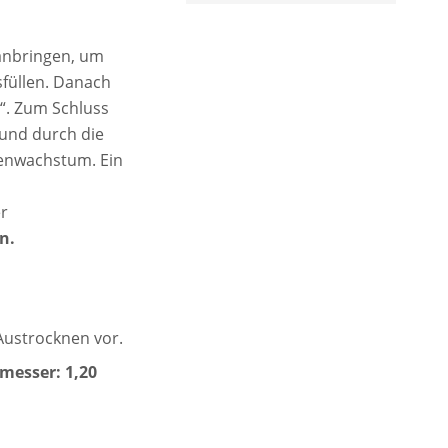
nbringen, um
füllen. Danach
“. Zum Schluss
 und durch die
zenwachstum. Ein
r
n.
Austrocknen vor.
messer: 1,20