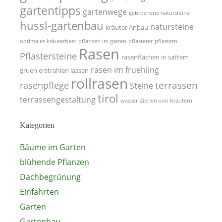
gartentipps
gartenwege
gebrochene natursteine
hussl-gartenbau
natursteine
kräuter Anbau
optimales kräuterbeet
pflanzen im garten
pflasterer
pflastern
Rasen
Pflastersteine
rasenflächen in sattem
rasen im fruehling
gruen erstrahlen lassen
rollrasen
terrassen
rasenpflege
Steine
tirol
terrassengestaltung
wasser
Ziehen von Kräutern
Kategorien
Bäume im Garten
blühende Pflanzen
Dachbegrünung
Einfahrten
Garten
Gartenbau