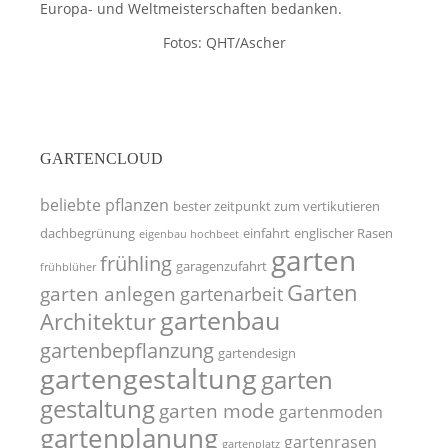
Europa- und Weltmeisterschaften bedanken.
Fotos: QHT/Ascher
GARTENCLOUD
beliebte pflanzen
bester zeitpunkt zum vertikutieren
dachbegrünung
einfahrt
englischer Rasen
eigenbau hochbeet
garten
frühling
garagenzufahrt
frühblüher
Garten
garten anlegen
gartenarbeit
gartenbau
Architektur
gartenbepflanzung
gartendesign
gartengestaltung
garten
gestaltung
garten mode
gartenmoden
gartenplanung
gartenrasen
gartenplatz