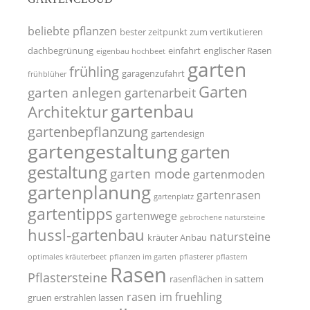
beliebte pflanzen
bester zeitpunkt zum vertikutieren
dachbegrünung
einfahrt
englischer Rasen
eigenbau hochbeet
garten
frühling
garagenzufahrt
frühblüher
Garten
garten anlegen
gartenarbeit
gartenbau
Architektur
gartenbepflanzung
gartendesign
gartengestaltung
garten
gestaltung
garten mode
gartenmoden
gartenplanung
gartenrasen
gartenplatz
gartentipps
gartenwege
gebrochene natursteine
hussl-gartenbau
natursteine
kräuter Anbau
optimales kräuterbeet
pflanzen im garten
pflasterer
pflastern
Rasen
Pflastersteine
rasenflächen in sattem
rasen im fruehling
gruen erstrahlen lassen