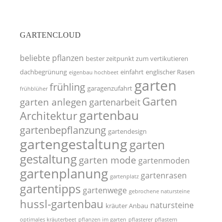
GARTENCLOUD
beliebte pflanzen
bester zeitpunkt zum vertikutieren
dachbegrünung
einfahrt
englischer Rasen
eigenbau hochbeet
garten
frühling
garagenzufahrt
frühblüher
Garten
garten anlegen
gartenarbeit
gartenbau
Architektur
gartenbepflanzung
gartendesign
gartengestaltung
garten
gestaltung
garten mode
gartenmoden
gartenplanung
gartenrasen
gartenplatz
gartentipps
gartenwege
gebrochene natursteine
hussl-gartenbau
natursteine
kräuter Anbau
optimales kräuterbeet
pflanzen im garten
pflasterer
pflastern