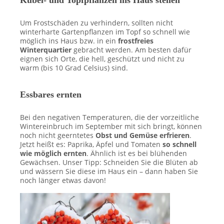
Kübel- und Topfpflanzen ins Haus stellen
Um Frostschäden zu verhindern, sollten nicht
winterharte Gartenpflanzen im Topf so schnell wie
möglich ins Haus bzw. in ein
frostfreies
Winterquartier
gebracht werden. Am besten dafür
eignen sich Orte, die hell, geschützt und nicht zu
warm (bis 10 Grad Celsius) sind.
Essbares ernten
Bei den negativen Temperaturen, die der vorzeitliche
Wintereinbruch im September mit sich bringt, können
noch nicht geerntetes
Obst und Gemüse erfrieren
.
Jetzt heißt es: Paprika, Äpfel und Tomaten
so schnell
w
ie möglich ernten
. Ähnlich ist es bei b
lühenden
Gewächsen. Unser Tipp: Schneiden Sie die B
lüten ab
und wässern Sie diese im Haus ein – dann haben Sie
noch länger etwas davon!