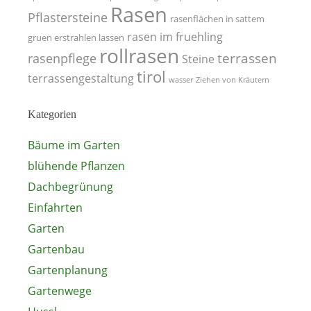
Rasen
Pflastersteine
rasenflächen in sattem
rasen im fruehling
gruen erstrahlen lassen
rollrasen
terrassen
rasenpflege
Steine
tirol
terrassengestaltung
wasser
Ziehen von Kräutern
Kategorien
Bäume im Garten
blühende Pflanzen
Dachbegrünung
Einfahrten
Garten
Gartenbau
Gartenplanung
Gartenwege